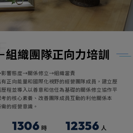
E
－組織團隊正向力培訓
→影響態度→關係修立→組織當責
具有正向能量和國際化視野的經營團隊成員，建立歷
習歷程並導入以善意和信任為基礎的關係修立協作平
思考的核心素養、改善團隊成員互動的利他關係本
所需的經營意識。
1306
12356
時
人