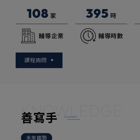
108
395
家
時
輔導企業
輔導時數
課程詢問
KNOWLEDGE
善寫手
未來趨勢