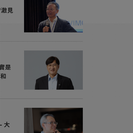
智澈見
實是
世和
 大