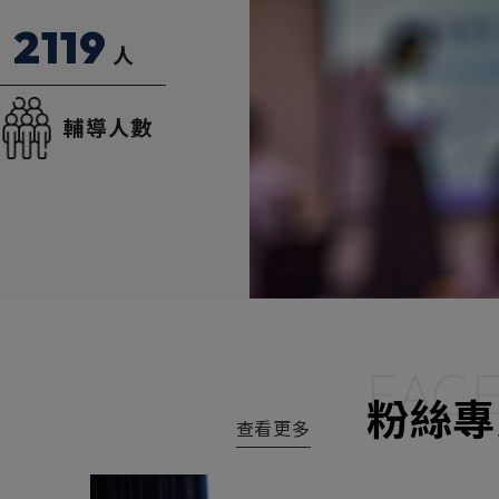
2119
人
輔導人數
FAC
粉絲專
查看更多