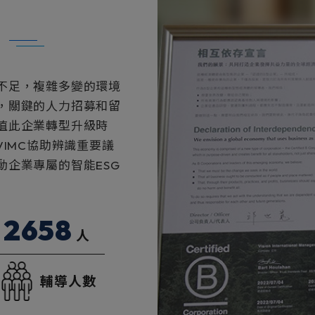
不足，複雜多變的環境
，關鍵的人力招募和留
值此企業轉型升級時
IMC協助辨識重要議
企業專屬的智能ESG
2658
人
輔導人數