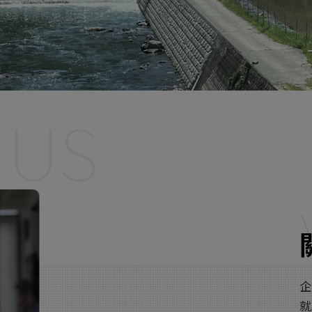
 US
企
就