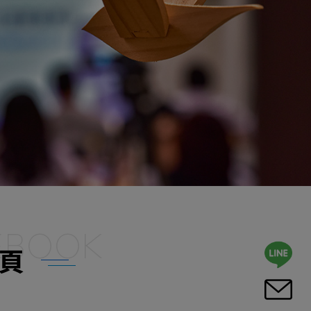
EBOOK
頁