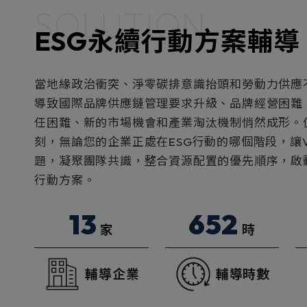
SOLUTION
ESG永續行動方案輔導
當地緣政治衝突、淨零碳排意識抬頭和勞動力供應
導致國際品牌供應鏈管理要求升級、品牌經營困難
任困難、新的市場機會和產業淘汰機制悄然成形。
刻，無論您的企業正處在ESG行動的哪個階段，讓V
題，凝聚團隊共識，整合資源配置的優先順序，啟動
行動方案。
13
652
家
時
輔導企業
輔導時數