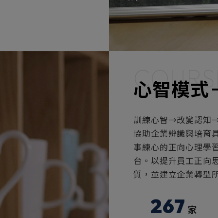
COURS
心智模式
訓練心智→改變認知
協助企業辨識與培育
事練心的正向心理學
台。以提升員工正向
質，並建立企業轉型
267
家