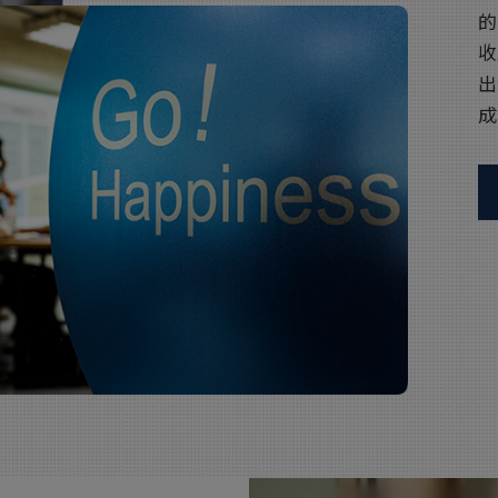
的
收
出
成