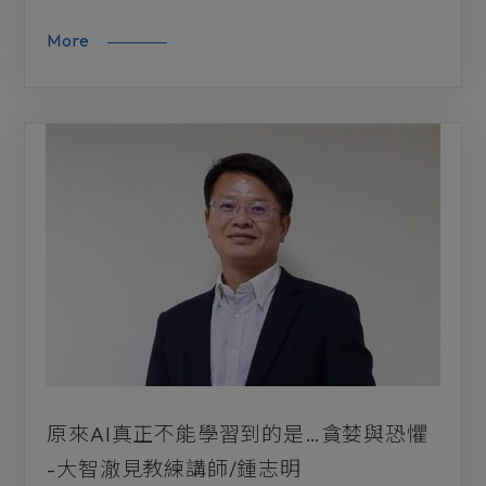
More
原來AI真正不能學習到的是…貪婪與恐懼
-大智澈見教練講師/鍾志明