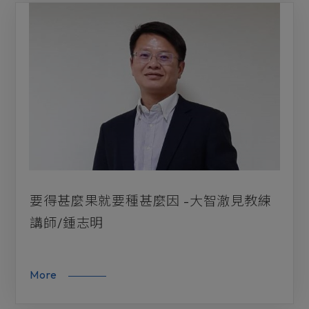
要得甚麼果就要種甚麼因 -大智澈見教練
講師/鍾志明
More