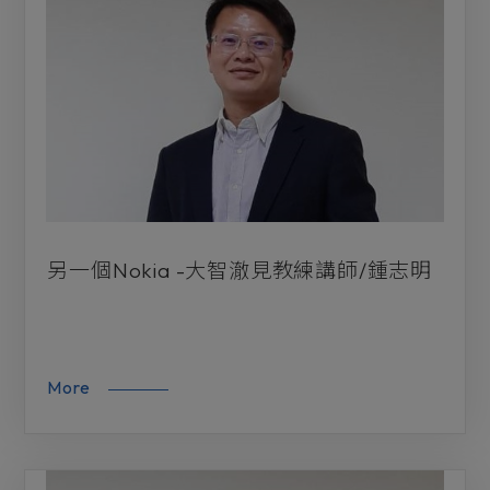
另一個Nokia -大智澈見教練講師/鍾志明
More