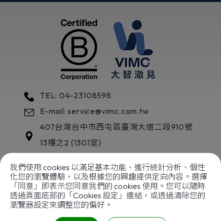
TEL: 04-23108598
E-mail: service@vimc.com.tw
407
台灣
台中市
西屯區
臺灣大道二段910號
13樓之2 (1301室)
我們使用 cookies 以滿足基本功能、進行統計分析、個性
化您的瀏覽體驗，以及根據您的興趣提供定向內容。選擇
「同意」即表示您同意我們的 cookies 使用。您可以隨時
透過頁面底部的「Cookies 設定」連結，或透過清除您的
以善傳善
成就企業典範
瀏覽器設定來調整您的偏好。
Copyright © 2024
大智澈見國際股份有限公司
|
網站