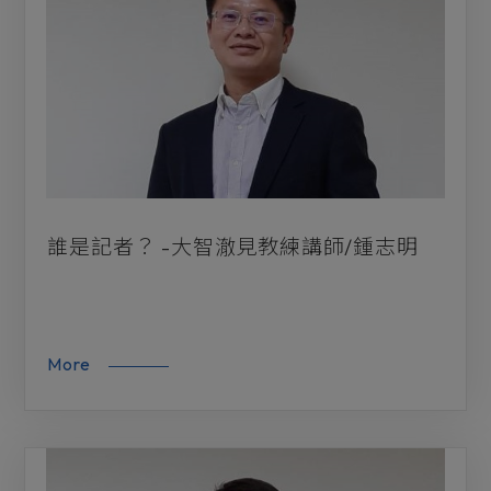
關係修立
未來趨勢
前瞻趨勢
服務創新
子貢學院
誰是記者？ -大智澈見教練講師/鍾志明
More