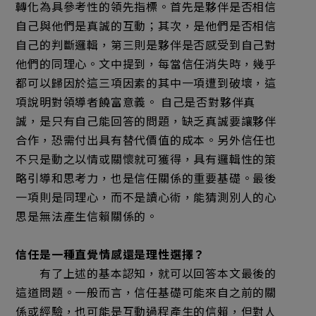
轉化為具參考性的領先指標。首先是夥伴是否相信
自己與他們是真誠的互動；其次，是他們是否相信
自己的判斷邏輯，第三則是夥伴是否感受到自己對
他們的同理心。文中提到，每當信任消失時，幾乎
都可以歸因於這三項因素的其中一項遭到破壞，這
項說明對領導者饒富意義。 自己是否對夥伴真
誠，是只有自己能回答的問題，缺乏真誠要讓夥伴
合作，恐需付出具有替代價值的成本。另外信任也
不只是動之以情或關懷就可獲得，具有邏輯性的策
略引導和思考力，也是信任關係的重要基礎。最後
一項則是同理心，而不是讀心術，能猜測別人的心
思是無法產生信賴關係的。
信任是一種直覺情感還是理性選擇？
有了上述的基本認知，就可以回答本文最後的
這道問題。一般而言，信任基礎可能來自之前的關
係或經驗，也可能是互動過程產生的信賴，但對人