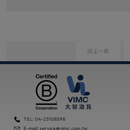
回上一頁
TEL: 04-23108598
E-mail: service@vimc.com.tw