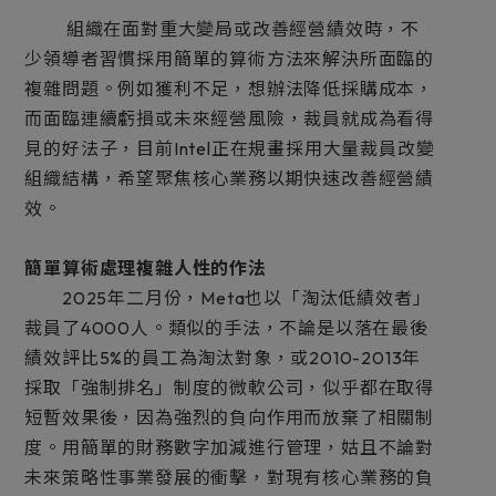
組織在面對重大變局或改善經營績效時，不
少領導者習慣採用簡單的算術方法來解決所面臨的
複雜問題。例如獲利不足，想辦法降低採購成本，
而面臨連續虧損或未來經營風險，裁員就成為看得
見的好法子，目前Intel正在規畫採用大量裁員改變
組織結構，希望聚焦核心業務以期快速改善經營績
效。
簡單算術處理複雜人性的作法
2025年二月份，Meta也以「淘汰低績效者」
裁員了4000人。類似的手法，不論是以落在最後
績效評比5%的員工為淘汰對象，或2010-2013年
採取「強制排名」制度的微軟公司，似乎都在取得
短暫效果後，因為強烈的負向作用而放棄了相關制
度。用簡單的財務數字加減進行管理，姑且不論對
未來策略性事業發展的衝擊，對現有核心業務的負