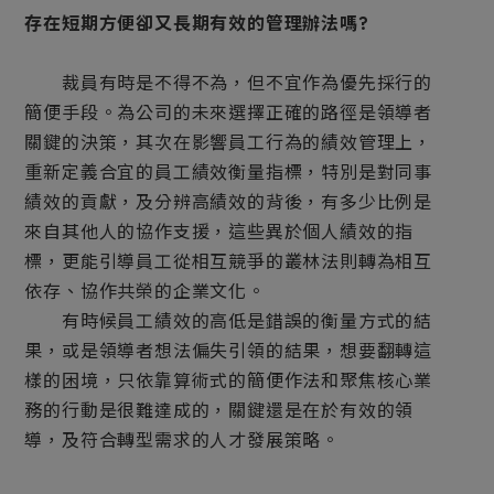
存在短期方便卻又長期有效的管理辦法嗎?
裁員有時是不得不為，但不宜作為優先採行的
簡便手段。為公司的未來選擇正確的路徑是領導者
關鍵的決策，其次在影響員工行為的績效管理上，
重新定義合宜的員工績效衡量指標，特別是對同事
績效的貢獻，及分辨高績效的背後，有多少比例是
來自其他人的協作支援，這些異於個人績效的指
標，更能引導員工從相互競爭的叢林法則轉為相互
依存、協作共榮的企業文化。
有時候員工績效的高低是錯誤的衡量方式的結
果，或是領導者想法偏失引領的結果，想要翻轉這
樣的困境，只依靠算術式的簡便作法和聚焦核心業
務的行動是很難達成的，關鍵還是在於有效的領
導，及符合轉型需求的人才發展策略。