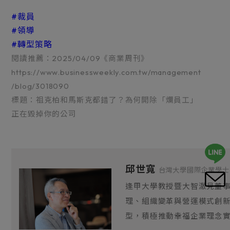
#裁員
#領導
#轉型策略
閱讀推薦：
2025/04/09《商業周刊》
https://www.businessweekly.com.tw/management
/blog/3018090
標題：祖克柏和馬斯克都錯了？為何開除「爛員工」
正在毀掉你的公司
邱世寬
台灣大學國際企業學士
逢甲大學教授暨大智澈見董
理、組織變革與營運模式創
型，積極推動幸福企業理念