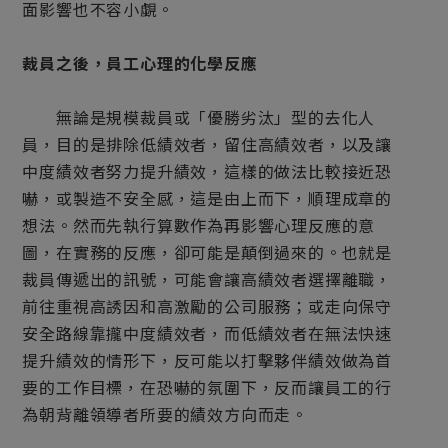
面影響也不容小覷。
裁員之後，員工心理的化學反應
無論是規模裁員或「優勝劣汰」型的去化人
員，目的是排除低績效者，留住高績效者，以及讓
中度績效者努力提升績效，這樣的做法比較接近恐
嚇，或製造不安全感，這是由上而下，順理成章的
想法。然而先執行算數作為再影響心理反應的意
圖，在實務的反應，卻可能是顛倒過來的。也就是
裁員傳遞出的訊號，可能會讓高績效者選擇離職，
前往重視高誘因和高激勵的公司服務；或走向保守
安全路線靠攏中度績效者，而低績效者在無法快速
提升績效的情形下，反可能以打擊夥伴績效做為首
要的工作目標，在恐嚇的氛圍下，反而讓員工的行
為朝背離領導者所要的績效方向而走。