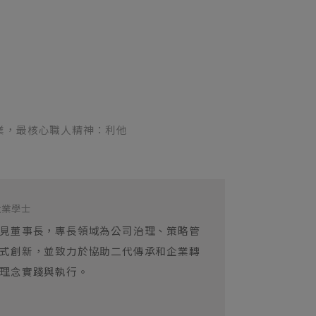
業，最核心職人精神：利他
企業學士
見董事長，專長領域為公司治理、策略管
式創新，並致力於協助二代傳承和企業轉
理念實踐與執行。