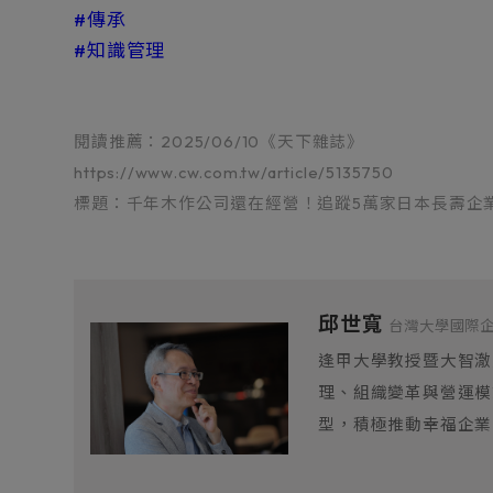
#傳承
#知識管理
閱讀推薦：
2025/06/10《天下雜誌》
https://www.cw.com.tw/article/5135750
標題：千年木作公司還在經營！追蹤5萬家日本長壽企
邱世寬
台灣大學國際
逢甲大學教授暨大智澈
理、組織變革與營運模
型，積極推動幸福企業