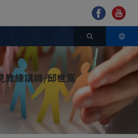
見教練講師/邱世寬