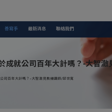
善寫手
最新消息
聯絡我們
於成就公司百年大計嗎？-大智澈
公司百年大計嗎？-大智澈見教練講師/邱世寬