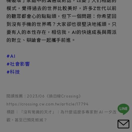
機破壞了家庭中的溝通或對話，改變了人們相處的
模式，覺得過去的世界比較美好，許多Z世代以前
的聽眾都會心的點點頭，但下一個問題：你希望回
到沒有手機的世界嗎？大家卻也很堅決地搖頭。只
要有人的本性存在，相信我，AI的快速成長與兩派
的對立、辯論會一起攜手前進。
#AI
#社會影響
#科技
閱讀推薦：2023/06《換日線Crossing》
https://crossing.cw.com.tw/article/17794
標題：「沒有常識的天才」：為什麼這麼多專家對 AI 一夕改
觀，甚至已預見毀滅？