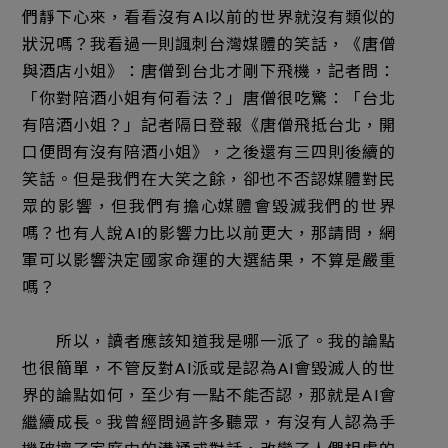
們靜下心來，看看沒有AI以前的世界就沒有類似的
狀況嗎？我看過一則諷刺台灣媒體的笑話，《唐僧
與酒店小姐》：唐僧到台北才剛下飛機，記者問：
「你對陪酒小姐有何看法？」唐僧很吃驚：「台北
有陪酒小姐？」記者隔日登報《唐僧飛抵台北，開
口便問有沒有陪酒小姐》，之後還有三四則後續的
笑話。但是我們在大笑之餘，卻也不否認媒體對民
眾的影響，但我們有擔心媒體會毀滅我們的世界
嗎？也有人說AI的影響力比以前更大，那請問，網
軍可以影響決定國家命運的大選結果，不算是嚴重
嗎？
所以，讀者應該知道我是哪一派了。我的論點
也很簡單，不管反對AI派或是認為AI會毀滅人的世
界的論點如何，至少有一點不能否認，那就是AI會
繼續成長。我曾經問過許多聽眾，有沒有人認為手