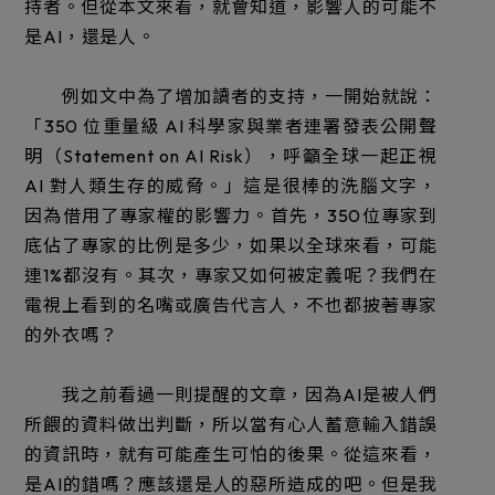
持者。但從本文來看，就會知道，影響人的可能不
是AI，還是人。
例如文中為了增加讀者的支持，一開始就說：
「350 位重量級 AI 科學家與業者連署發表公開聲
明（Statement on AI Risk），呼籲全球一起正視
AI 對人類生存的威脅。」這是很棒的洗腦文字，
因為借用了專家權的影響力。首先，350位專家到
底佔了專家的比例是多少，如果以全球來看，可能
連1%都沒有。其次，專家又如何被定義呢？我們在
電視上看到的名嘴或廣告代言人，不也都披著專家
的外衣嗎？
我之前看過一則提醒的文章，因為AI是被人們
所餵的資料做出判斷，所以當有心人蓄意輸入錯誤
的資訊時，就有可能產生可怕的後果。從這來看，
是AI的錯嗎？應該還是人的惡所造成的吧。但是我