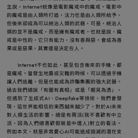
生說，Internet就像是電影魔戒中的魔戒。電影中
的魔戒是由人類所打造，法力也是由人類所給予，
但後來卻成為可以統治人類的武器，可是，統治人
類的並不是魔戒，而是擁有魔戒者。也就是說，魔
戒是中性的，它只有能力，沒有善與惡。會成為善
果或是惡果，其實還是決定在人。
Internet不也如此，甚至包含後來的手機，都
是魔戒。當發生地震或災難的時候，可以透過手機
讓人們逃離，但是也能成為詐騙集團的強大武器。
過去我們總說「有圖有真相」或是「眼見為憑」，
但遇到了生成式AI、Deepfake等技術，我們會發
現，這世界能相信的東西越來越少了。對於AI未來
對人類生活的影響，總是有兩派(我不喜歡有中立
派，因為人們總喜歡假裝是中壢人)對立的看法。
例如本文，就是非常憂心AI可能造成毀滅的潛在支