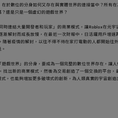
在於數位的分身如何又存在與實體世界的連接當中？所有在
嗎？還是只是一個虛幻的遊戲世界？
同時連結大量開發者和玩家」的商業模式，讓Roblox在元
逐漸解封而成長放慢，在最近一次財報中，日活躍用戶增速
右，隨著疫情的解封，以往不得不待在家打電動的人都開始往外跑
低。
遊戲世界」的分身，要成為一個完整的數位世界存在，讓人
，找出新的商業模式，然後為交易創造了一個交換的平台，
模式，也能夠增加更多破壞式的創新，為人類真實的宇宙創造