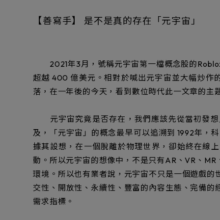
【善寫手】 是不是真的存在「元宇宙」
2021年3月，號稱元宇宙第一檔概念股的Robl
超越 400 億美元。相對於喊出元宇宙並大幅炒作
落，在一年後的今天，看到數位時代此一文章的主
元宇宙究竟是否存在，我們應該先從當初發想此
及，「元宇宙」的概念最早可以追溯到 1992年，科幻小
據其設想，在一個脫離於物理世界，卻始終在線上的
動。所以元宇宙的想像中，不是只有AR、VR、M
環境。所以也有業者說，元宇宙不只是一個遊戲的
交性、開放性、永續性、豐富的內容生態、完備的
需求指標。