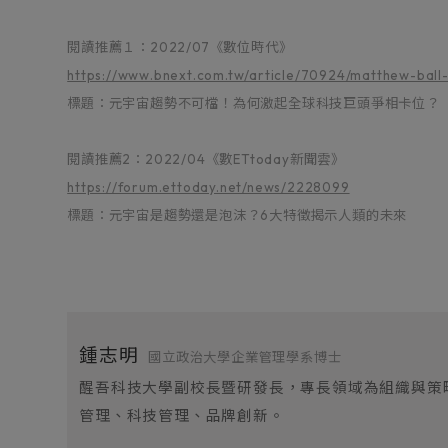
閱讀推薦１：2022/07《數位時代》
https://www.bnext.com.tw/article/70924/matthew-bal
標題：元宇宙趨勢不可檔！為何激起全球科技巨頭爭相卡位？
閱讀推薦2：2022/04《數ETtoday新聞雲》
https://forum.ettoday.net/news/2228099
標題：元宇宙是趨勢還是泡沫？6大特徵揭示人類的未來
鍾志明
國立政治大學企業管理學系博士
醒吾科技大學副校長暨研發長，專長領域為組織與策
管理、科技管理、品牌創新
。