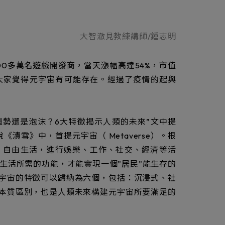
大智澈見教練講師/鍾志明
00多萬名遊戲開發商，當天漲幅高達54%，市值
正讓大家覺得元宇宙有可能存在。經過了疫情的起與
勢還是泡沫？6大特徵揭示人類的未來”文中提
說《潰雪》中，首提元宇宙（ Metaverse）。根
r）自由生活，進行娛樂、工作、社交、經濟等活
種生活所需的功能，才能實現一個”居民”能生存的
宇宙的特徵可以歸納為六個，包括：沉浸式、社
本質區別，也是人類未來構建元宇宙所要滿足的