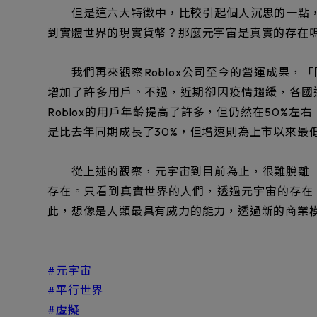
但是這六大特徵中，比較引起個人沉思的一點，
到實體世界的現實貨幣？那麼元宇宙是真實的存在
我們再來觀察Roblox公司至今的營運成果，「
增加了許多用戶。不過，近期卻因疫情趨緩，各國
Roblox的用戶年齡提高了許多，但仍然在50%左
是比去年同期成長了30%，但增速則為上市以來最
從上述的觀察，元宇宙到目前為止，很難脫離「
存在。只看到真實世界的人們，透過元宇宙的存在
此，想像是人類最具有威力的能力，透過新的商業
#元宇宙
#平行世界
#虛擬