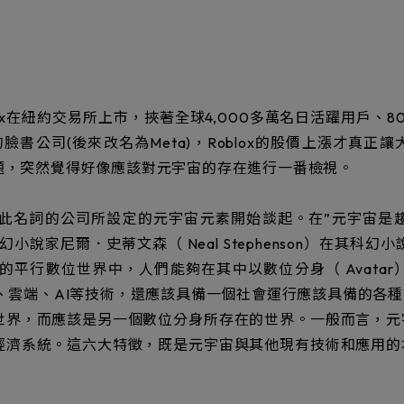
ox在紐約交易所上市，挾著全球4,000多萬名日活躍用戶、8
的臉書公司(後來改名為Meta)，Roblox的股價上漲才真
題，突然覺得好像應該對元宇宙的存在進行一番檢視。
名詞的公司所設定的元宇宙元素開始談起。在”元宇宙是趨
說家尼爾．史蒂文森（ Neal Stephenson）在其科幻小
平行數位世界中，人們能夠在其中以數位分身（ Avata
R、雲端、AI等技術，還應該具備一個社會運行應該具備的各
世界，而應該是另一個數位分身所存在的世界。一般而言，元
經濟系統。這六大特徵，既是元宇宙與其他現有技術和應用的