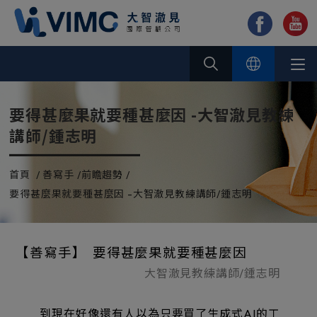
Cookie管理面板
要得甚麼果就要種甚麼因 -大智澈見教練
講師/鍾志明
首頁
善寫手
前瞻趨勢
要得甚麼果就要種甚麼因 -大智澈見教練講師/鍾志明
【善寫手】 要得甚麼果就要種甚麼因
大智澈見教練講師/鍾志明
到現在好像還有人以為只要買了生成式AI的工