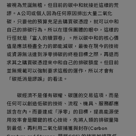
被視為荒誕無稽，但目前的碳中和就接近這樣的荒
謬。A公司或個人因為任何原因排出大量二氧化
碳，只要他的預算充足去購買碳憑證，就可以中和
自己的排碳行為。所以在環保團體的眼中，這樣的
行徑就是「富人的贖罪卷」。所以碳中和的核心價
值是應該極盡全力的節能減碳，最後在現今的技術
或資源無法達到淨零排碳的終極目標之際，再退而
求其之購買碳憑證來中和自己的排碳額度。但目前
並無規範可以強制要求這般的運作，所以才會有
「碳抵消是謬誤」的看法。
碳經濟不是僅有碳權、碳匯的交易這項，而是
任何可以創造低碳的技術、流程、機具、服務都應
該含在內。而要達成「淨零」的目標，提高能源使
用效率會是關鍵的核心技術，先將人類的排碳量降
到最低，再利用二氧化碳捕獲與封存(Carbon