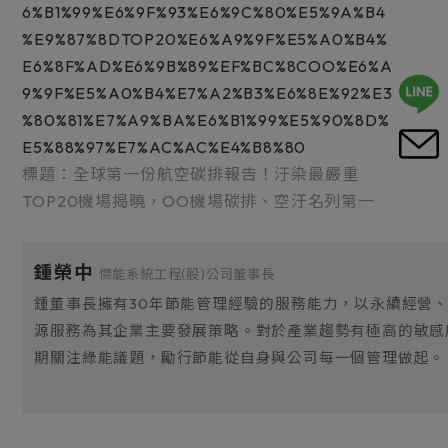
6%B1%99%E6%9F%93%E6%9C%80%E5%9A%B4
%E9%87%8DTOP20%E6%A9%9F%E5%A0%B4%
E6%8F%AD%E6%9B%89%EF%BC%8COO%E6%A
9%9F%E5%A0%B4%E7%A2%B3%E6%8E%92%E3
%80%81%E7%A9%BA%E6%B1%99%E5%90%8D%
E5%88%97%E7%AC%AC%E4%B8%80
標題：全球第一份航空碳排報告！汙染最嚴重
TOP20機場揭曉，OO機場碳排、空汙名列第一
鍾榮中
傑能系統工程(股)公司董事長
鍾董事長擁有30年節能管理經驗的服務能力，以永續經營
源服務為其企業主要發展策略。對於產業趨勢有極高的敏感
期關注綠能議題，勵行節能從自身與公司每一個管理做起。