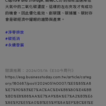
Capture and Storage, 簡稱CCS) 的技術加速降低
大氣中的二氧化碳濃度，這樣的左右夾攻才有成功
的機會。因此優化能效、創碳匯、碳捕獲、碳封存
會是碳經濟中耀眼的趨勢與產業。
#淨零排放
#碳抵消
#永續發展
閱讀推薦︰ 2024/05/14《ESG今周刊》
https://esg.businesstoday.com.tw/article/categ
ory/180687/post/202405140007/%E5%85%A8
%E7%90%83%E7%AC%AC%E4%B8%80%E4%BB
%BD%E8%88%AA%E7%A9%BA%E7%A2%B3%E6
%8E%92%E5%A0%B1%E5%91%8A%EF%BC%81%E