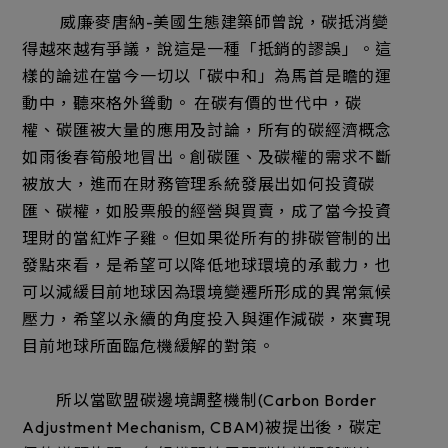
威廉·麥唐納-美國生態建築師曾說，碳抵消變
得越來越有爭議，說這是一種「抵銷的謬誤」。這
樣的論述在當今一切以「碳中和」為馬首是瞻的運
動中，聽來格外聳動。 在碳有價的世代中，碳
權、碳匯被大量的應用及討論，所有的碳經濟概念
如雨後春筍般地冒出。創碳匯、及碳權的需求不斷
被放大，進而在財務管理系統發展出如何投資碳
匯、碳權，如股票般的經營與買賣，成了當今投資
理財的當紅炸子雞。但如果從所有的排碳管制的出
發點來看，是希望可以降低地球環境的承載力，也
可以減緩目前地球因為環境變遷所形成的異常氣候
壓力，希望以永續的角度投入與運作減碳，來實現
目前地球所面臨危機緩解的對策。
所以當歐盟碳邊境調整機制(Carbon Border
Adjustment Mechanism, CBAM)被提出後，碳定