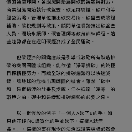
價的議題炸開，各組織開始展開碳的議題與對策，
商業組織開始執行碳盤查、碳足跡驗證、碳中和等
經營策略，管理單位推出碳交易所、碳盤查或驗證
補助、碳稅規劃等政策，顧問單位順勢推出碳盤查
人員、環境永續師、碳管理師等教育訓練課程。這
些趨勢都在在證明碳經濟成了全民運動。
但碳經濟的關鍵應該是引導或激勵所有製造排
碳的機關團體或組織，能依循「淨零排碳」的終極
目標積極努力，而讓全球的排碳趨勢可以快速減
緩，讓地球的危機出現轉圜的機會。雖然「碳中
和」是個過渡的計畫及步驟，但在抵達「淨零」的
環境之前，碳中和是緩和排碳趨勢的必要之惡。
以一個假設的例子「一個人A砍了B的手，如
果他花錢向C購買他的手並砍下，這樣A就無
罪。」，這樣的事在現今的法治或道德結構必然會