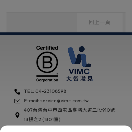
回上一頁
TEL: 04-23108598
E-mail: service@vimc.com.tw
407
台灣
台中市
西屯區
臺灣大道二段910號
13樓之2 (1301室)