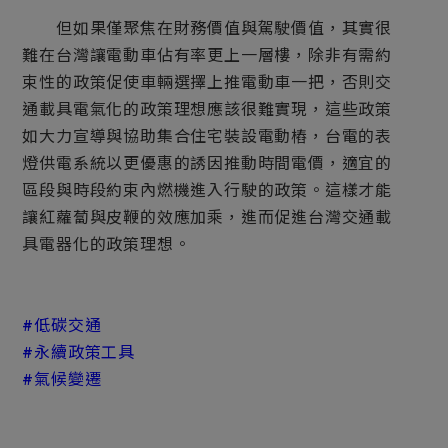
但如果僅聚焦在財務價值與駕駛價值，其實很
難在台灣讓電動車佔有率更上一層樓，除非有需約
束性的政策促使車輛選擇上推電動車一把，否則交
通載具電氣化的政策理想應該很難實現，這些政策
如大力宣導與協助集合住宅裝設電動樁，台電的表
燈供電系統以更優惠的誘因推動時間電價，適宜的
區段與時段約束內燃機進入行駛的政策。這樣才能
讓紅蘿蔔與皮鞭的效應加乘，進而促進台灣交通載
具電器化的政策理想。
#低碳交通
#
永續政策工具
#氣候變遷