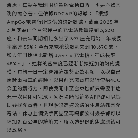
焦慮，這點在我剛開始駕駛電動車時，也是心驚肉
跳的擔心著，但依據DDCAR的報導：「根據
AmpGo 電電行所提供的統計數據，截至 2025 年
3 月底為止全台營運中的充電站數量達到 3,230
座，和去年同期相比多出了 897 座充電站，年成長
率高達 53%；全台充電槍總數則來到 10,670 支，
和去年同期相比新增 3,447 支充電槍，年成長率
48%。」，這樣的密集度已經漸漸接近加油站的規
模，有朝一日一定會讓這趨勢更為明顯。以我自己
駕駛電動車的經驗，以目前充滿電可以行使約400
公里的續行力，即使我開車至台東也都只需要半途
充一次電即可完成，何況現階段許多APP都可以協
助尋找充電樁，且現階段高速公路的休息站都有充
電站，休息上個洗手間甚至再喝個飲料幾乎都可以
增加近百公里的續航力。所以這部份的焦慮應該可
以忽略。