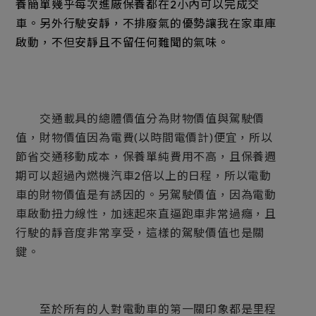
養簡單幾乎每次進廠保養都在2小內可以完成交
車。另外行駛安靜，不排廢氣的優勢讓我在家車庫
啟動，不但安靜且不留任何難聞的氣味。
交通載具的總體價值分為財物價值與駕駛價
值，財物價值因為電費(以時間電價計)便宜，所以
節省交通移動成本，保養單純費用不高，且保養週
期可以超過內燃機汽車2倍以上的日程，所以電動
車的財物價值是有誘因的。另駕駛價值，因為電動
車啟動扭力線性，加速起來直逼跑車非常過癮，且
行駛的靜音度非常享受，這樣的駕駛價值也是關
鍵。
至於所有的人對電動車的第一關印象都是里程