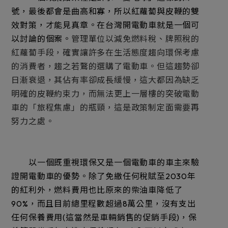
號，最後都會是曲高和寡，所以紅蘿蔔與皮鞭的雙
效對策，才能見真章。在台灣開電動車就是一個可
以討論的個案。
管理單位以減免燃料稅、牌照稅的
紅蘿蔔手段，確實讓許多在生活態度趨向環保考慮
的消費者，趨之若鶩的選購了電動車。但這趨勢卻
日漸衰退，其佔有率卻成長緩慢，這大都因為缺乏
明確的皮鞭約束力，而無法更上一層樓的突破電動
車的「旅程焦慮」的瓶頸，這是政策制定面需要再
努力之處。
以一個既重視環保又是一個電動車的車主來驗
證開電動車的優勢。除了免繳任何稅賦至2030年
的紅利外，燃料費用也比原來的柴油車降低了
90%，而且目前總里程數超過8萬公里，沒有支出
任何保養費用(這當然是車輛銷售的促銷手段)，保