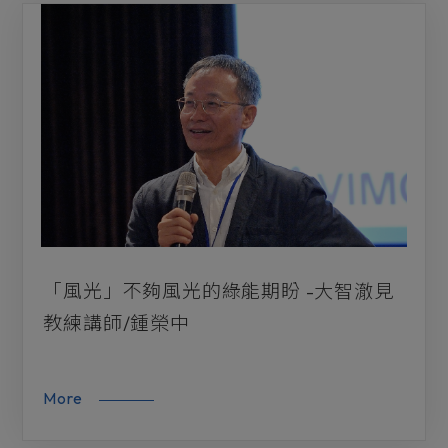
「風光」不夠風光的綠能期盼 -大智澈見
教練講師/鍾榮中
More