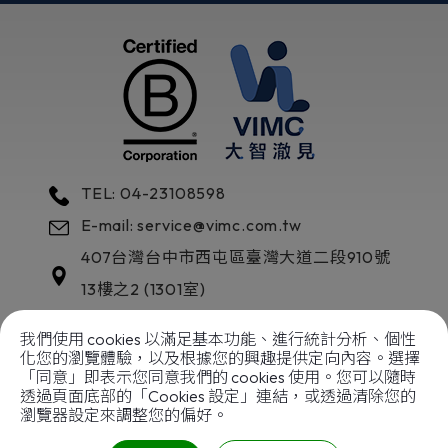
TEL: 04-23108598
E-mail: service@vimc.com.tw
407
台灣
台中市
西屯區
臺灣大道二段910號
13樓之2 (1301室)
我們使用 cookies 以滿足基本功能、進行統計分析、個性
化您的瀏覽體驗，以及根據您的興趣提供定向內容。選擇
「同意」即表示您同意我們的 cookies 使用。您可以隨時
透過頁面底部的「Cookies 設定」連結，或透過清除您的
以善傳善
成就企業典範
瀏覽器設定來調整您的偏好。
Copyright © 2024
大智澈見國際股份有限公司
|
網站