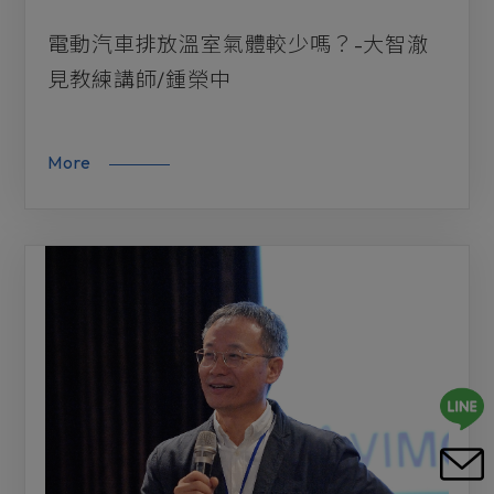
電動汽車排放溫室氣體較少嗎？-大智澈
見教練講師/鍾榮中
More