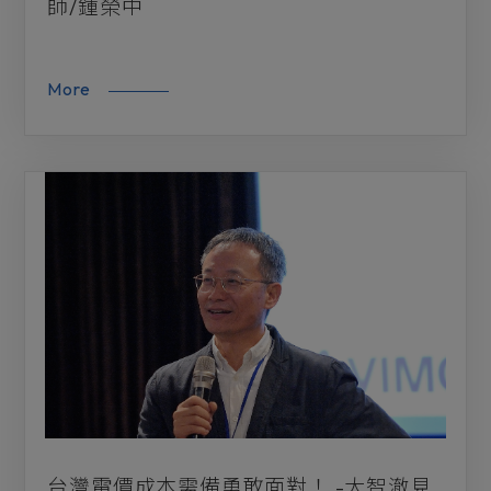
師/鍾榮中
More
台灣電價成本需備勇敢面對！ -大智澈見