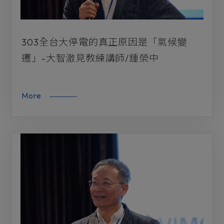
303全台大停電的真正原因是「氣候變
遷」-大智澈見教練講師/鍾榮中
More