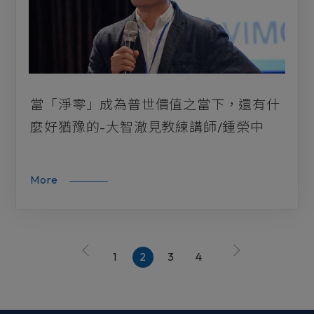
當「淨零」成為普世價值之當下，還有什
麼好猶豫的-大智澈見教練講師/鍾榮中
More
1
2
3
4