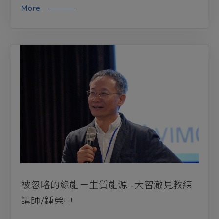
More
被忽略的綠能－生質能源 -大智澈見教練
講師/鍾榮中