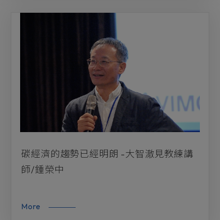
碳經濟的趨勢已經明朗 -大智澈見教練講
師/鍾榮中
More