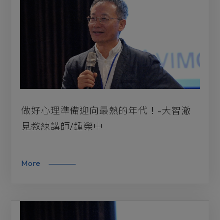
關係修立
未來趨勢
前瞻趨勢
服務創新
子貢學院
做好心理準備迎向最熱的年代！-大智澈
見教練講師/鍾榮中
More