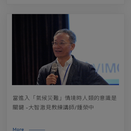
當進入「氣候災難」情境時人類的意識是
關鍵 -大智澈見教練講師/鍾榮中
More