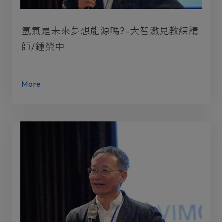
氫氣是未來夢想能源嗎?-大智澈見教練講
師/鍾榮中
More