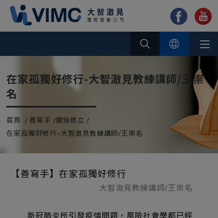
Cookie管理面板
在家孤獨好修行-大智澈見教練講師/王崇
名
首頁
善寫手
關係修立
在家孤獨好修行-大智澈見教練講師/王崇名
【善寫手】在家孤獨好修行
大智澈見教練講師/王崇名
新冠肺炎所引發疫情問題，風險社會學都已經