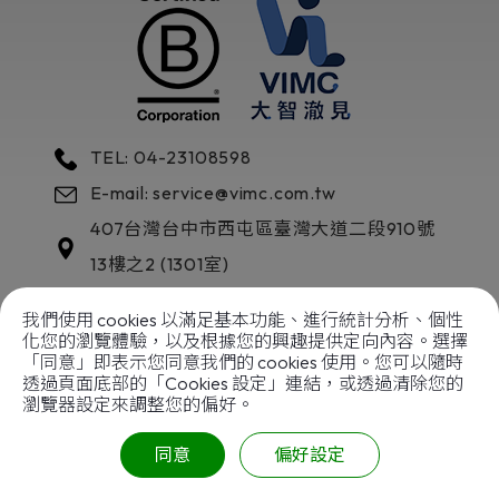
TEL: 04-23108598
E-mail: service@vimc.com.tw
407
台灣
台中市
西屯區
臺灣大道二段910號
13樓之2 (1301室)
我們使用 cookies 以滿足基本功能、進行統計分析、個性
化您的瀏覽體驗，以及根據您的興趣提供定向內容。選擇
「同意」即表示您同意我們的 cookies 使用。您可以隨時
透過頁面底部的「Cookies 設定」連結，或透過清除您的
以善傳善
成就企業典範
瀏覽器設定來調整您的偏好。
Copyright © 2024
大智澈見國際股份有限公司
|
網站
地圖
. All rights reserved.
同意
偏好設定