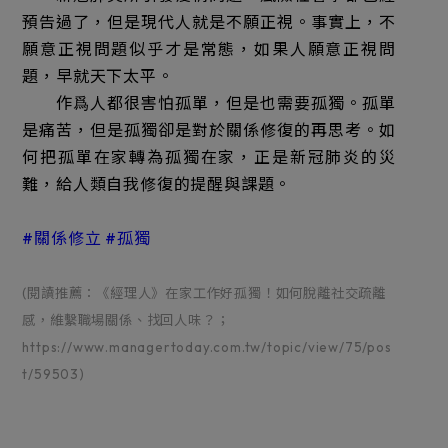
預告過了，但是現代人就是不願正視。事實上，不
願意正視問題似乎才是常態，如果人願意正視問
題，早就天下太平。
作爲人都很害怕孤單，但是也需要孤獨。孤單
是痛苦，但是孤獨卻是對於關係修復的再思考。如
何把孤單在家轉為孤獨在家，正是新冠肺炎的災
難，給人類自我修復的提醒與課題。
#關係修立 #孤獨
(閱讀推薦：《經理人》在家工作好孤獨！如何脫離社交疏離
感，維繫職場關係、找回人味？；
https://www.managertoday.com.tw/topic/view/75/pos
t/59503
)