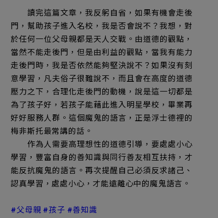
讀完這篇文章，我反躬自省，如果有機會走後
門，幫助孩子進入名校，我是否會說不？我想，對
於任何一位父母親都是天人交戰。由道德的觀點，
當然不能走後門，但是由利益的觀點，當我有能力
走後門時，我是否依然能夠堅決說不？如果沒有刻
意學習，凡夫俗子很難說不，而且會在高度的道德
壓力之下，合理化走後門的動機，說是這一切都是
為了孩子好，若孩子能藉此進入明星學校，畢業再
好好服務人群。這個魔鬼的語言，正是浮士德裡的
梅非斯托最常講的話。
作為人需要高理想性的道德引導，要處處小心
學習，豐富自身的善知識與同行善友相互扶持，才
能反抗魔鬼的語言。再次提醒自己必須反求諸己、
認真學習，處處小心，才能遠離心中的魔鬼語言。
#父母親 #孩子 #善知識