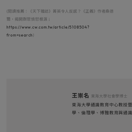
(閱讀推薦：《天下雜誌》菁英令人反感？《正義》作者桑德
爾，揭開群眾憤怒根源；
https://www.cw.com.tw/article/5108504?
from=search
)
王崇名
東海大學社會學博士
東海大學通識教育中心教授
學、倫理學、博雅教育與通