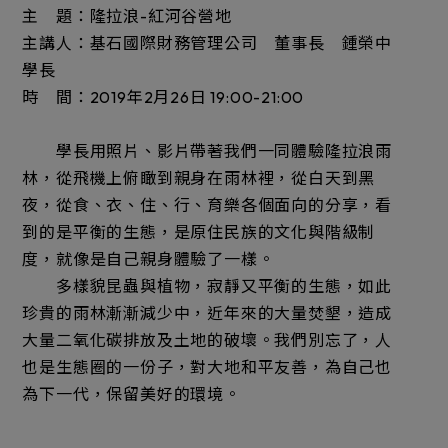
主 題：隆拉浪-紅河谷營地
主講人：基石國際財務管理公司 董事長 鍾榮中
學長
時 間：2019年2月26日 19:00-21:00
學長用照片、影片帶著我們一同體驗隆拉浪雨
林，從飛機上俯瞰到親身在雨林裡，從白天到黑
夜，從食、衣、住、行、育樂各個面向的分享，看
到的是平衡的生態，是原住民族的文化與階級制
度，就像是自己親身體驗了一樣。
多樣貌昆蟲與植物，寂靜又平衡的生態，如此
珍貴的雨林漸漸減少中，近年來的大量焚墾，造成
大量二氧化碳排放及土地的破壞。我們別忘了，人
也是生態圈的一份子，對大地和平友善，為自己也
為下一代，保留美好的環境。