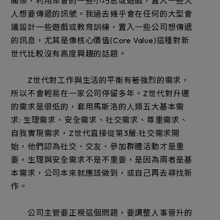
關係，利用聚會的一些小巧思或遊戲，置入一些大
人想要傳遞的訊號。我過去幾乎會在任何的大型會
議設計一些遊戲或教育訓練，置入一些公司想傳遞
的訊息，尤其是像核心價值(Core Value)這種對新
世代比較沒有高度興趣的話題。
Z世代對工作與生活的平衡有著強烈的需求，
所以不會輕易在一家公司停留多年。Z世代對升遷
的需求是很低的，套用馬斯洛的人類五大基本需
求: 生理需求、安全需求、社交需求、尊重需求、
自我實現需求，Z世代直接從第3層:社交需求開
始，他們認為社交、交友、參加群體活動才是重
要，生理與安全需求不是不重要，是因為兩者是基
本需求，公司本來就應該做到，或自己再去尋找新
作。
公司主管要正視這個問題，要調整人事晉升的