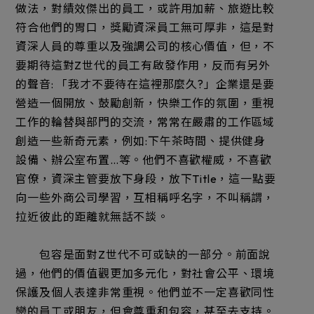
做法，對績效傑出的員工，或許用加薪、旅遊比較
符合他們的胃口，獎勵資深員工無可厚非，這是對
資深人員的尊重以及強調公司的核心價值，但，不
要期待這對Z世代的員工有啟發作用，反而有另外
的聲音: 「我才不要待在這裡那麼久?」企業還是要
營造一個開放、鼓勵創新，快樂工作的氛圍，重視
工作的輪替與部門的交流，常常在嚴肅的工作區域
創造一些新奇元素，例如:下午茶時間、提供健身
設備、辦公室布置…等。他們不喜歡權威，不喜歡
官僚，資深主管要放下身段，放下Title，這一點要
向一些外商公司學習，互相稱呼名字，不叫稱謂，
拉近彼此的距離就無話不談。
包容是面對Z世代不可或缺的一部分。前面說
過，他們的價值觀更加多元化，對社會公平、環境
保護及個人表達非常重視。他們並不一定喜歡同性
戀的員工或朋友，但會尊重和包容，甚至去支持。