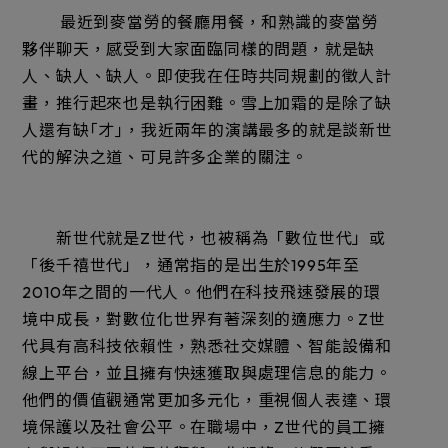
最近到麥當勞的餐廳用餐，和熟識的麥當勞
夥伴聊天，感受到大家面臨同樣的問題，就是缺
人、缺人、缺人。即使我在任時共同規劃的徵人計
畫，推行起來也是執行困難。雪上加霜的是除了缺
人還有缺｢才｣，我近兩年的演講最多的就是談新世
代的解決之道、可見許多企業的關注。
新世代就是Z世代，也被稱為「數位世代」或
「後千禧世代」，通常指的是出生於1995年至
2010年之間的一代人。他們在科技飛速發展的環
境中成長，對數位化世界有著深刻的適應力。Z世
代具有高科技依賴性，熟悉社交媒體、智能設備和
線上平台，並且擁有快速獲取與處理信息的能力。
他們的價值觀通常更加多元化，重視個人表達、環
境保護以及社會公平。在職場中，Z世代的員工擁