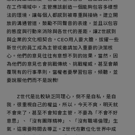
在工作場域中，主管應該創造一個能夠包容多樣想
法的環境，讓每個人都感到被尊重與接納。建立開
放的溝通管道，鼓勵不同聲音的表達，並且以包容
的態度與行動來消除與各世代的差距，讓Z世感到
與企業的文化相契合。CEO用人要大膽，拔擢一些
新世代的員工成為主管或邀請加入重要的決策核
心。他們的意見往往有意想不到的效果，當然，因
為他們的意見也會挑戰傳統、挑戰權威，甚至會顛
覆現有的行事準則，當權者要學習包容，傾聽，並
要說服他們而不是說教!
Z世代是比較缺乏同理心，倒不是自私，是自
我，很重視自己的權益，所以，今天不爽，明天就
不會來了，甚至不會知會主管，不要為「不會不好
意思」、「沒有團隊精神」、「沒有職場倫理」生
氣，這需要時間去導正。Z世代在數位化世界中成