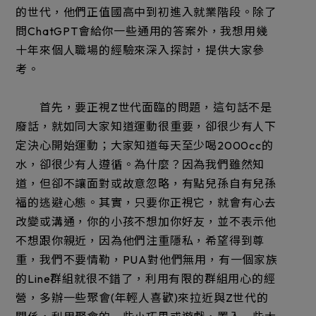
的世代，他們正值國高中到初進入就業階段。除了
問ChatGPT會給你一些通用的答案外，我想用幾
十年來個人職場的經驗來深入探討，提供大家參
考。
首先，要正視Z世代面臨的問題，這句話不是
廢話，就如同大家知道運動很重要，卻很少有人下
定決心開始運動；大家知道每天至少喝2000cc的
水，卻很少有人遵循。為什麼？因為我們雖然知
道，但卻不讓面對或故意忽略，有點兒孫自有兒孫
福的逃避心態。其實，只要你正視它，就會有心去
改變或溝通，你的小孩不想加你好友，並不表示他
不想跟你親近，因為他們注重隱私，希望得到尊
重，我們不要情勒，PUA對他們無用，有一個家族
的Line群組就很不錯了，利用有限的群組用心的經
營，多辦一些聚會(年輕人喜歡)來拉近與Z世代的