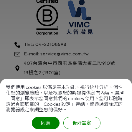
TEL: 04-23108598
E-mail: service@vimc.com.tw
407
台灣
台中市
西屯區
臺灣大道二段910號
13樓之2 (1301室)
我們使用 cookies 以滿足基本功能、進行統計分析、個性
化您的瀏覽體驗，以及根據您的興趣提供定向內容。選擇
「同意」即表示您同意我們的 cookies 使用。您可以隨時
透過頁面底部的「Cookies 設定」連結，或透過清除您的
以善傳善
成就企業典範
瀏覽器設定來調整您的偏好。
Copyright © 2024
大智澈見國際股份有限公司
|
網站
地圖
. All rights reserved.
同意
偏好設定