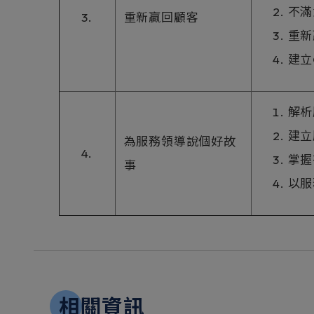
不滿
3.
重新贏回顧客
重新
建立
解析
建立
為服務領導說個好故
4.
掌握
事
以服
相關資訊