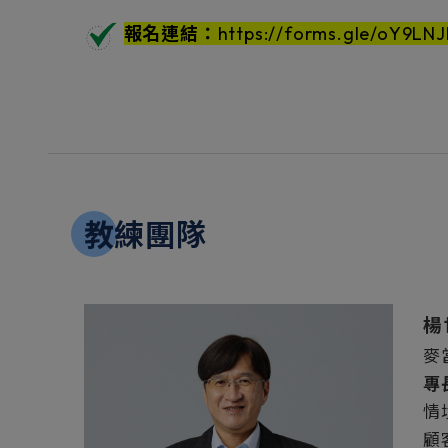
報名連結：
https://forms.gle/oY9LN
教練團隊
楊
麥
專
情
顧