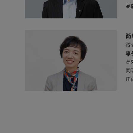
品
簡
微
專
高
同
正