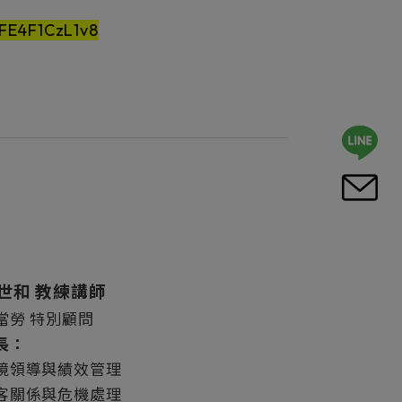
JFE4F1CzL1v8
世和 教練講師
當勞 特別顧問
長：
境領導與
績效管理
客關係與危機處理