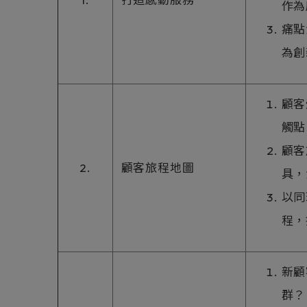
作為
痛點
為創
顧客
觸點
顧客
2.
顧客旅程地圖
具，
以同
程，
新顧
群？