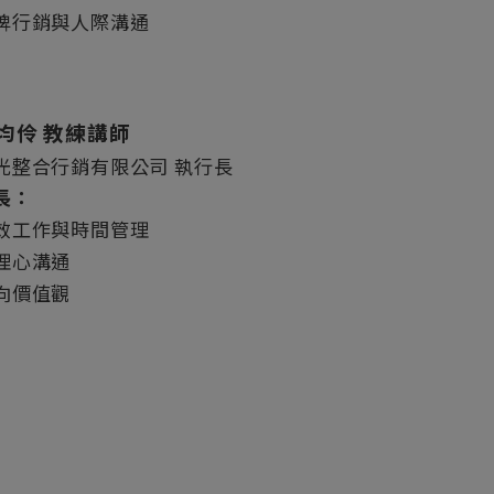
牌行銷與
人際溝通
均伶 教練講師
光整合行銷有限公司 執行長
長：
效工作與時間管理
理心溝通
向價值觀