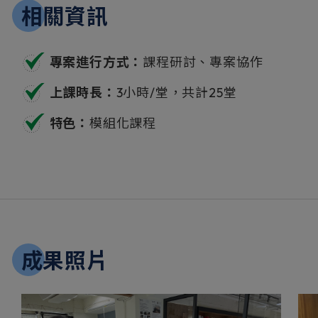
相關資訊
專案進行方式：
課程研討、專案協作
上課時長：
3小時/堂，共計25堂
特色：
模組化課程
成果照片